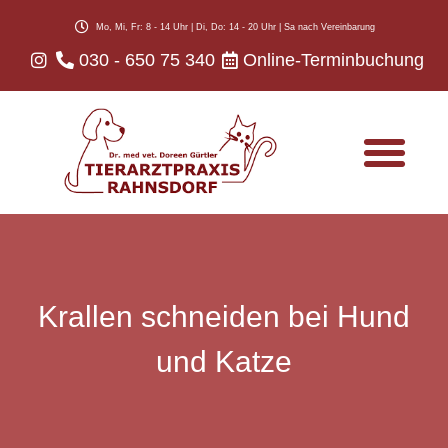
Mo, Mi, Fr: 8 - 14 Uhr | Di, Do: 14 - 20 Uhr | Sa nach Vereinbarung
030 - 650 75 340
Online-Terminbuchung
Infos für Tierhalter
Krallen schneiden bei Hund
und Katze