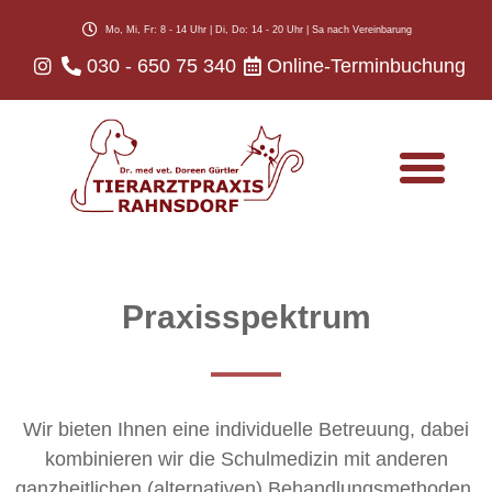
Mo, Mi, Fr: 8 - 14 Uhr | Di, Do: 14 - 20 Uhr | Sa nach Vereinbarung
030 - 650 75 340
Online-Terminbuchung
Infos für Tierhalter
Praxisspektrum
Wir bieten Ihnen eine individuelle Betreuung, dabei
kombinieren wir die Schulmedizin mit anderen
ganzheitlichen (alternativen) Behandlungsmethoden,