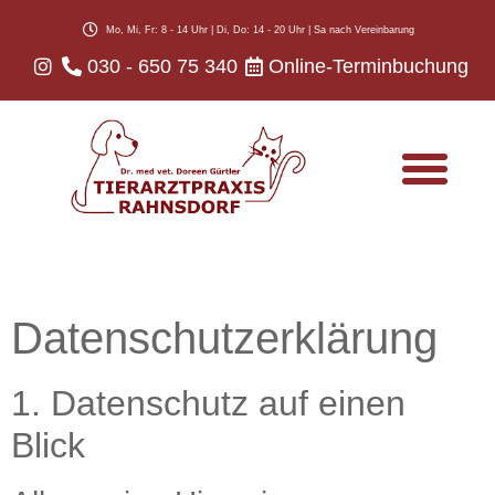
Mo, Mi, Fr: 8 - 14 Uhr | Di, Do: 14 - 20 Uhr | Sa nach Vereinbarung
030 - 650 75 340
Online-Terminbuchung
Infos für Tierhalter
Datenschutz­erklärung
1. Datenschutz auf einen
Blick