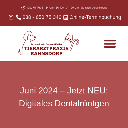
Mo, Mi, Fr: 8 - 14 Uhr | Di, Do: 14 - 20 Uhr | Sa nach Vereinbarung
030 - 650 75 340
Online-Terminbuchung
Infos für Tierhalter
Juni 2024 – Jetzt NEU:
Digitales Dentalröntgen