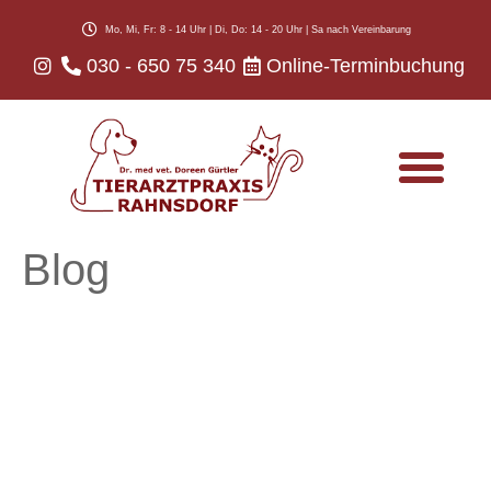
Mo, Mi, Fr: 8 - 14 Uhr | Di, Do: 14 - 20 Uhr | Sa nach Vereinbarung
030 - 650 75 340
Online-Terminbuchung
Infos für Tierhalter
Blog